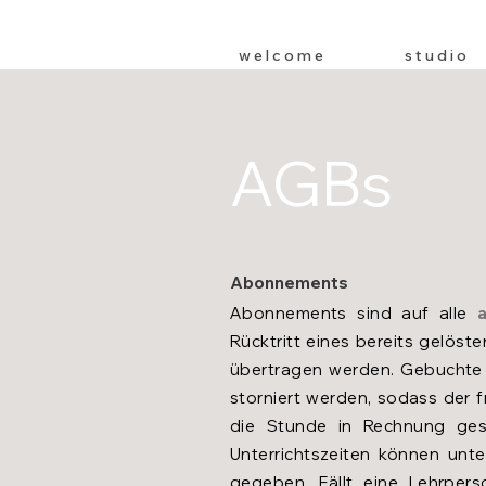
w e l c o m e
s t u d i o
AGBs
Abonnements
Abonnements sind auf alle
Rücktritt eines bereits gelös
übertragen werden. Gebuchte 
storniert werden, sodass der 
die Stunde in Rechnung ges
Unterrichtszeiten können un
gegeben. Fällt eine Lehrpe