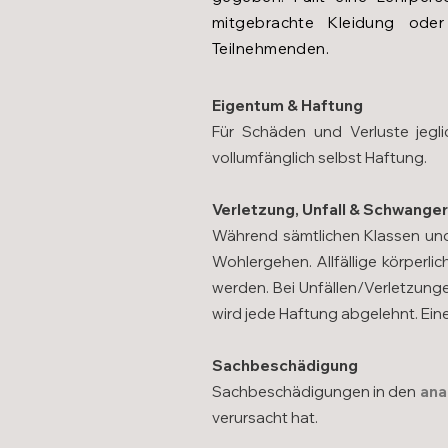
mitgebrachte Kleidung ode
Teilnehmenden.
Eigentum & Haf
tung
Für Schäden und Verluste jegl
vollumfänglich selbst Haftung.
Verletzung, Unfall & Schwange
Während sämtlichen Klassen un
Wohlergehen. Allfällige körperli
werden. Bei Unfällen/Verletzung
wird jede Haftung abgelehnt. Ein
Sachbeschädigung
Sachbeschädigungen in den
ana
verursacht hat.