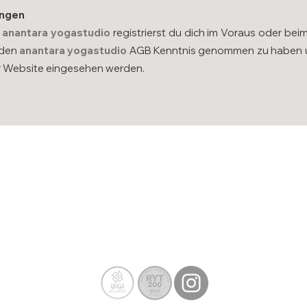
ungen
i
anantara
yogastudio
registrierst du dich im Voraus oder bei
 den
anantara
yogastudio
AGB Kenntnis genommen zu haben un
r Website eingesehen werden.
Kontakt
info@anantara-yogastudio.ch
+41 77 531 28 39
Impressum •
AGBs •
Datenschutz
© 2023 anantara
yogastudio