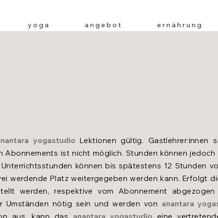
y o g a
a n g e b o t
e r n ä h r u n g
anantara
yogastudio
Lektionen gültig. Gastlehrer:innen
ten Abonnements ist nicht möglich. Stunden können jedoch 
Unterrichtsstunden können bis spätestens 12 Stunden vor
frei werdende Platz weitergegeben werden kann. Erfolgt di
tellt werden, respektive vom Abonnement abgezogen
ter Umständen nötig sein und werden von
anantara
yoga
rson aus, kann das
anantara
yogastudio
eine vertretende