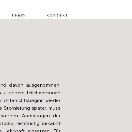
t e a m
k o n t a k t
 sind davon ausgenommen.
auf andere Teilehmer:innen
 Unterrichtsbeginn wieder
e Stornierung später, muss
 werden. Änderungen der
studio
rechtzeitig bekannt
 Lehrkraft einsetzen. Für