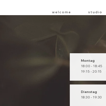
w e l c o m e
s t u d i o
Montag
18:00 - 18:45
19:15 - 20:15
Dienstag
18:30 - 19:30