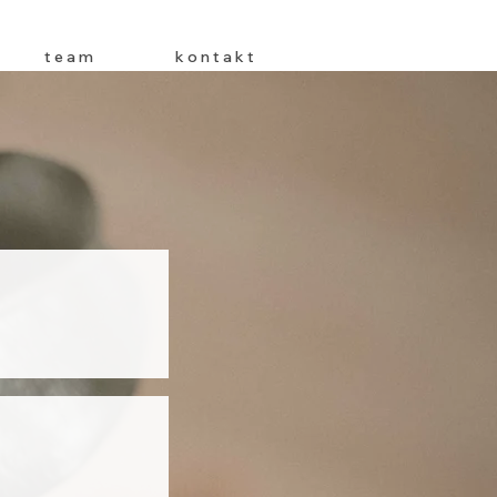
t e a m
k o n t a k t