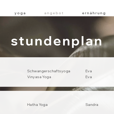
y o g a
a n g e b o t
e r n ä h r u n g
stundenplan
Schwangerschaftsyoga
Eva
Vinyasa Yoga
Eva
Hatha Yoga
Sandra